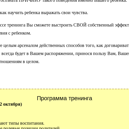
 осознать ПРИЧИНУ такого поведения именно Вашего ребенка.
 как научить ребенка выражать свои чувства.
ессе тренинга Вы сможете выстроить СВОЙ собственный эффек
вия с ребенком.
е целым арсеналом действенных способов того, как договариват
л всегда будет в Вашем распоряжении, принося пользу Вам, Ваше
тношениям в целом.
Программа тренинга
2 октября)
ают типы воспитания.
 ролевые позиции родителей.