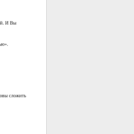
ой. И Вы
ью».
товы сложить