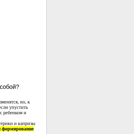
 собой?
зменятся, но, к
если упустить
 с ребенком и
терики и капризы
и формирование