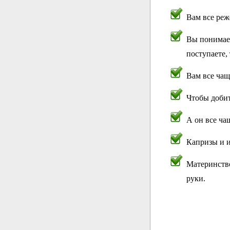
Вам все реж
Вы понимает
поступаете, 
Вам все чащ
Чтобы добит
А он все ча
Капризы и и
Материнство
руки.