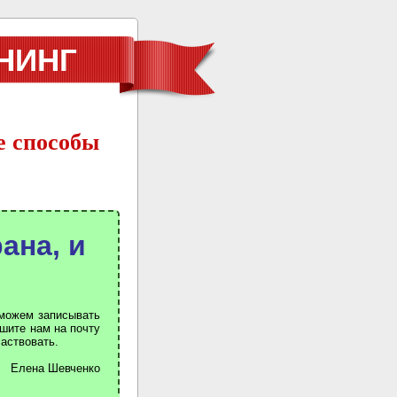
НИНГ
 способы
ана, и
 можем записывать
ишите нам на почту
частвовать.
Елена Шевченко