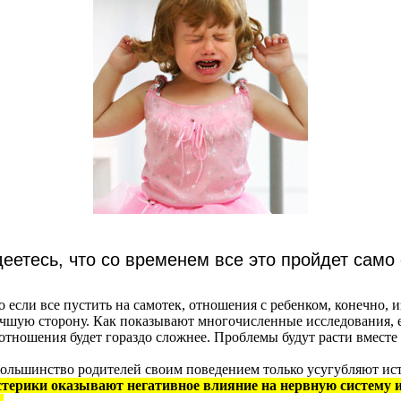
еетесь, что со временем все это пройдет само
о если все пустить на самотек, отношения с ребенком, конечно, и
учшую сторону. Как показывают многочисленные исследования, 
 отношения будет гораздо сложнее. Проблемы будут расти вместе
 большинство родителей своим поведением только усугубляют ис
стерики оказывают негативное влияние на нервную систему 