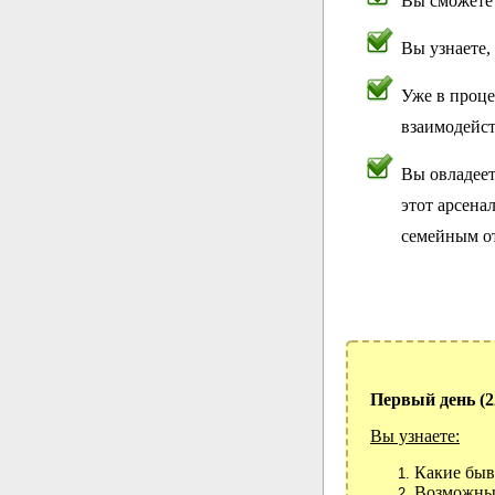
Вы сможете
Вы узнаете,
Уже в проц
взаимодейст
Вы овладеет
этот арсена
семейным о
Первый день (2
Вы узнаете:
Какие быв
Возможные