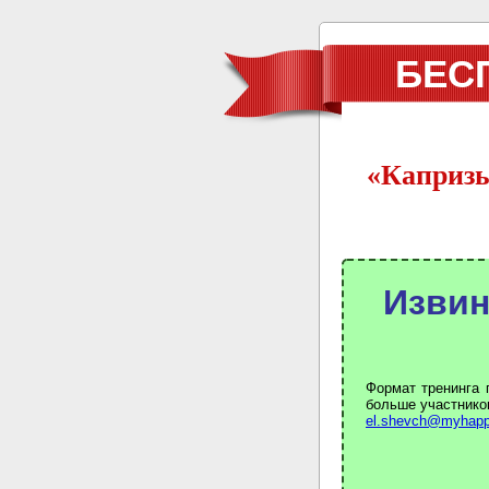
БЕС
«Капризы
Извин
Формат тренинга 
больше участников
el.shevch@myhapp