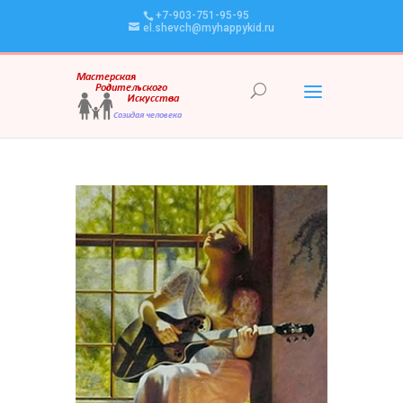
+7-903-751-95-95
el.shevch@myhappykid.ru