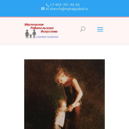
+7-903-751-95-95
el.shevch@myhappykid.ru