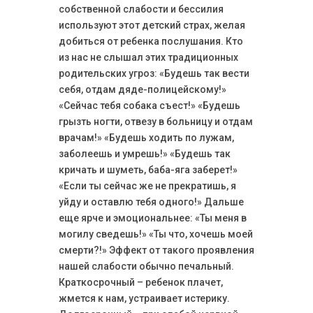
собственной слабости и бессилия
используют этот детский страх, желая
добиться от ребенка послушания. Кто
из нас не слышал этих традиционных
родительских угроз: «Будешь так вести
себя, отдам дяде-полицейскому!»
«Сейчас тебя собака съест!» «Будешь
грызть ногти, отвезу в больницу и отдам
врачам!» «Будешь ходить по лужам,
заболеешь и умрешь!» «Будешь так
кричать и шуметь, баба-яга заберет!»
«Если ты сейчас же не прекратишь, я
уйду и оставлю тебя одного!» Дальше
еще ярче и эмоциональнее: «Ты меня в
могилу сведешь!» «Ты что, хочешь моей
смерти?!» Эффект от такого проявления
нашей слабости обычно печальный.
Краткосрочный – ребенок плачет,
жмется к нам, устраивает истерику.