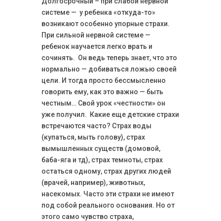
Долгосрочный – при слабой нервной
системе — у ребенка «откуда-то»
возникают особенно упорные страхи.
При сильной нервной системе —
ребенок научается легко врать и
сочинять. Он ведь теперь знает, что это
нормально — добиваться ложью своей
цели. И тогда просто бессмысленно
говорить ему, как это важно — быть
честным… Свой урок «честности» он
уже получил. Какие еще детские страхи
встречаются часто? Страх воды
(купаться, мыть голову), страх
вымышленных существ (домовой,
баба-яга и тд), страх темноты, страх
остаться одному, страх других людей
(врачей, например), животных,
насекомых. Часто эти страхи не имеют
под собой реального основания. Но от
этого само чувство страха,