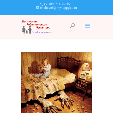
+7-903-751-95-95
el.shevch@myhappykid.ru