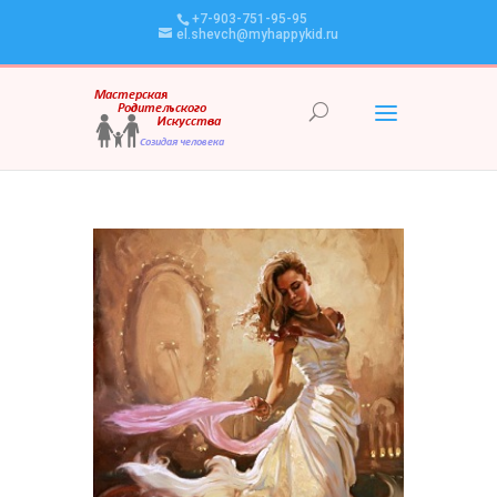
+7-903-751-95-95
el.shevch@myhappykid.ru