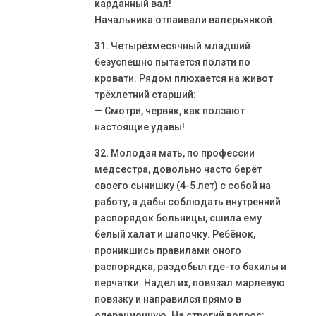
карданный вал!
Начальника отпаивали валерьянкой.
31.
Четырёхмесячный младший
безуспешно пытается ползти по
кровати. Рядом плюхается на живот
трёхлетний старший:
— Смотри, червяк, как ползают
настоящие удавы!
32.
Молодая мать, по профессии
медсестра, довольно часто берёт
своего сынишку (4-5 лет) с собой на
работу, а дабы соблюдать внутренний
распорядок больницы, сшила ему
белый халат и шапочку. Ребёнок,
проникшись правилами оного
распорядка, раздобыл где-то бахилы и
перчатки. Надел их, повязал марлевую
повязку и направился прямо в
операционную. На строгий вопрос: