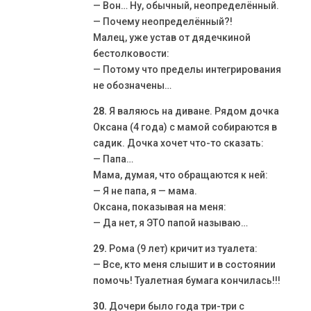
— Вон… Ну, обычный, неопределённый.
— Почему неопределённый?!
Малец, уже устав от дядечкиной
бестолковости:
— Потому что пределы интегрирования
не обозначены…
28.
Я валяюсь на диване. Рядом дочка
Оксана (4 года) с мамой собираются в
садик. Дочка хочет что-то сказать:
— Папа…
Мама, думая, что обращаются к ней:
— Я не папа, я — мама.
Оксана, показывая на меня:
— Да нет, я ЭТО папой называю…
29.
Рома (9 лет) кричит из туалета:
— Все, кто меня слышит и в состоянии
помочь! Туалетная бумага кончилась!!!
30.
Дочери было года три-три с