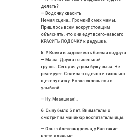
делать?
— Водочку квасить!
Немая сцена… Громкий смех мамы.
Пришлось всем вокруг стоящим
объяснять, что они едут всего-навсего
КРАСИТЬ ЛОДОЧКУ к дедушке.
5.
У Вовки в садике есть боевая подруга
— Маша. Дружат с ясельной
группы. Сегодня утром бужу сына. Не
реагирует. Стягиваю одеяло и тихонько
щекочу пятку. Вовка сквозь сон с
улыбкой:
— Ну, Мааашааа!..
6.
Сыну было 6 лет. Внимательно
смотрит на маникюр воспитательницы.
— Ольга Александровна, у Вас такие
ногти длинные…