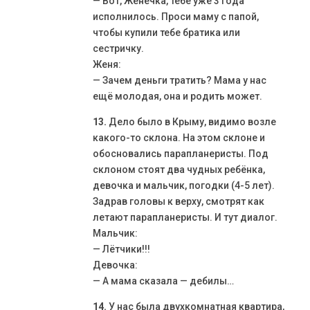
— Вот, Женечка, тебе уже 3 года
исполнилось. Проси маму с папой,
чтобы купили тебе братика или
сестричку.
Женя:
— Зачем деньги тратить? Мама у нас
ещё молодая, она и родить может.
13.
Дело было в Крыму, видимо возле
какого-то склона. На этом склоне и
обосновались парапланеристы. Под
склоном стоят два чудных ребёнка,
девочка и мальчик, погодки (4-5 лет).
Задрав головы к верху, смотрят как
летают парапланеристы. И тут диалог.
Мальчик:
— Лётчики!!!
Девочка:
— А мама сказала — дебилы…
14.
У нас была двухкомнатная квартира,