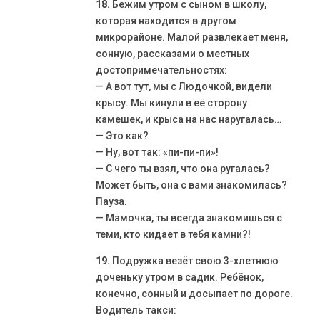
18.
Бежим утром с сыном в школу,
которая находится в другом
микрорайоне. Малой развлекает меня,
сонную, рассказами о местных
достопримечательностях:
— А вот тут, мы с Людочкой, видели
крысу. Мы кинули в её сторону
камешек, и крыса на нас наругалась…
— Это как?
— Ну, вот так: «пи-пи-пи»!
— С чего ты взял, что она ругалась?
Может быть, она с вами знакомилась?
Пауза.
— Мамочка, ты всегда знакомишься с
теми, кто кидает в тебя камни?!
19.
Подружка везёт свою 3-хлетнюю
доченьку утром в садик. Ребёнок,
конечно, сонный и досыпает по дороге.
Водитель такси: