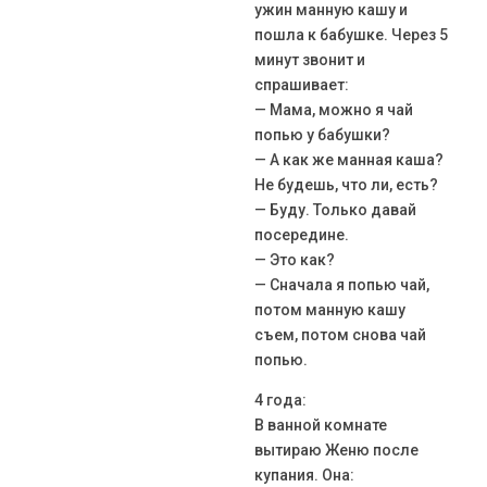
ужин манную кашу и
пошла к бабушке. Через 5
минут звонит и
спрашивает:
— Мама, можно я чай
попью у бабушки?
— А как же манная каша?
Не будешь, что ли, есть?
— Буду. Только давай
посередине.
— Это как?
— Сначала я попью чай,
потом манную кашу
съем, потом снова чай
попью.
4 года:
В ванной комнате
вытираю Женю после
купания. Она: