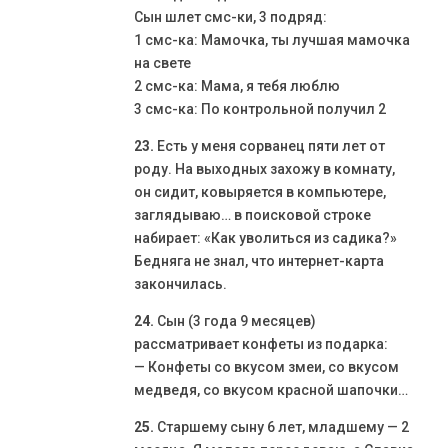
Сын шлет смс-ки, 3 подряд:
1 смс-ка: Мамочка, ты лучшая мамочка
на свете
2 смс-ка: Мама, я тебя люблю
3 смс-ка: По контрольной получил 2
23.
Есть у меня сорванец пяти лет от
роду. На выходных захожу в комнату,
он сидит, ковыряется в компьютере,
заглядываю… в поисковой строке
набирает: «Как уволиться из садика?»
Бедняга не знал, что интернет-карта
закончилась.
24.
Сын (3 года 9 месяцев)
рассматривает конфеты из подарка:
— Конфеты со вкусом змеи, со вкусом
медведя, со вкусом красной шапочки…
25.
Старшему сыну 6 лет, младшему — 2