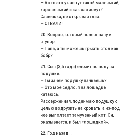
— А кто это у нас тут такой маленький,
хорошенький и как нас зовут?
Сашенька, не открывая глаз:
— ОТВАЛИ!
20.
Вопрос, который поверг папу в
ступор:
— Папа, а ты можешь грызть стол как
бобр?
21.
Сын (3,5 года) елозит по полу на
подушке.
— Ты зачем подушку пачкаешь?
— Это моё седло, я на лошадке
катаюсь.
Рассерженная, поднимаю подушку с
целью водрузить на кровать, а из-под
неё выползает замученный кот. Он,
оказывается, и был «лошадкой».
22.
Год назад…