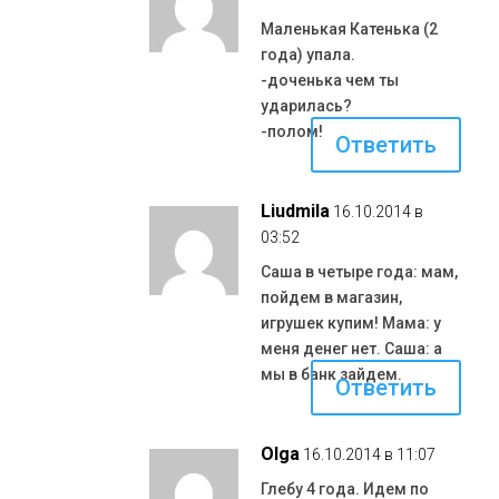
Маленькая Катенька (2
года) упала.
-доченька чем ты
ударилась?
-полом!
Ответить
Liudmila
16.10.2014 в
03:52
Саша в четыре года: мам,
пойдем в магазин,
игрушек купим! Мама: у
меня денег нет. Саша: а
мы в банк зайдем.
Ответить
Olga
16.10.2014 в 11:07
Глебу 4 года. Идем по