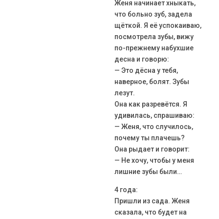
Женя начинает хныкать,
что больно зуб, задела
щёткой. Я её успокаиваю,
посмотрела зубы, вижу
по-прежнему набухшие
десна и говорю:
— Это дёсна у тебя,
наверное, болят. Зубы
лезут.
Она как разревётся. Я
удивилась, спрашиваю:
— Женя, что случилось,
почему ты плачешь?
Она рыдает и говорит:
— Не хочу, чтобы у меня
лишние зубы были…
4 года:
Пришли из сада. Женя
сказала, что будет на