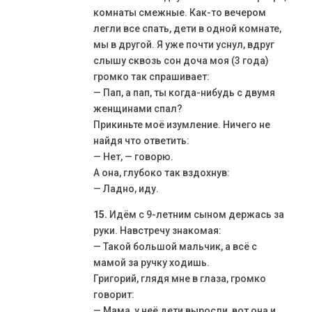
комнаты смежные. Как-то вечером
легли все спать, дети в одной комнате,
мы в другой. Я уже почти уснул, вдруг
слышу сквозь сон доча моя (3 года)
громко так спрашивает:
— Пап, а пап, ты когда-нибудь с двумя
женщинами спал?
Прикиньте моё изумление. Ничего не
найдя что ответить:
— Нет, — говорю.
А она, глубоко так вздохнув:
— Ладно, иду.
15.
Идём с 9-летним сыном держась за
руки. Навстречу знакомая:
— Такой большой мальчик, а всё с
мамой за ручку ходишь.
Григорий, глядя мне в глаза, громко
говорит:
— Мама, у неё дети выросли, вот она и