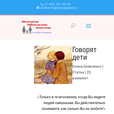
+7-903-751-95-95
el.shevch@myhappykid.ru
Говорят
дети
Елена Шевченко
|
Статьи
|
25
коммент.
«Только в те мгновения, когда Вы видите
людей смешными, Вы действительно
понимаете, как сильно Вы их любите!»