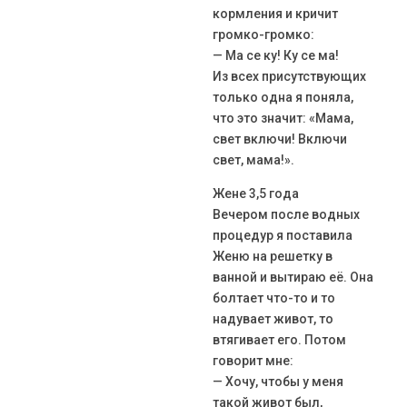
кормления и кричит
громко-громко:
— Ма се ку! Ку се ма!
Из всех присутствующих
только одна я поняла,
что это значит: «Мама,
свет включи! Включи
свет, мама!».
Жене 3,5 года
Вечером после водных
процедур я поставила
Женю на решетку в
ванной и вытираю её. Она
болтает что-то и то
надувает живот, то
втягивает его. Потом
говорит мне:
— Хочу, чтобы у меня
такой живот был,