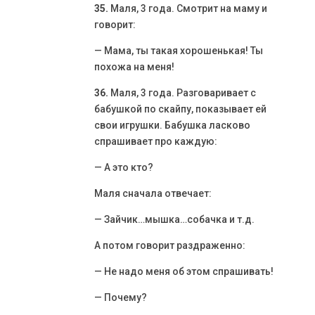
35.
Маля, 3 года. Смотрит на маму и
говорит:
— Мама, ты такая хорошенькая! Ты
похожа на меня!
36.
Маля, 3 года. Разговаривает с
бабушкой по скайпу, показывает ей
свои игрушки. Бабушка ласково
спрашивает про каждую:
— А это кто?
Маля сначала отвечает:
— Зайчик…мышка…собачка и т.д.
А потом говорит раздраженно:
— Не надо меня об этом спрашивать!
— Почему?