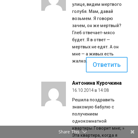
улице, видим мертвого
голубя. Мам, давай
возьмем. Я говорю
зачем, он же мертвый?
Глеб отвечает-мясо
будет. Я в ответ —
мертвых не едят. А он
мне — а живых есть
жалко.
Ответить
Антонина Курочкина
16.10.2014 в 14:08
Решила поздравить
знакомую бабулю с
получением
однокомнатной
квартиры.Говорит мне; »
Share This
Эта квартира, когда я