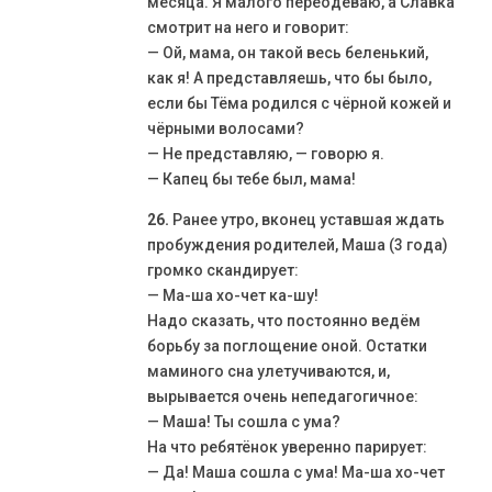
месяца. Я малого переодеваю, а Славка
смотрит на него и говорит:
— Ой, мама, он такой весь беленький,
как я! А представляешь, что бы было,
если бы Тёма родился с чёрной кожей и
чёрными волосами?
— Не представляю, — говорю я.
— Капец бы тебе был, мама!
26.
Ранее утро, вконец уставшая ждать
пробуждения родителей, Маша (3 года)
громко скандирует:
— Ма-ша хо-чет ка-шу!
Надо сказать, что постоянно ведём
борьбу за поглощение оной. Остатки
маминого сна улетучиваются, и,
вырывается очень непедагогичное:
— Маша! Ты сошла с ума?
На что ребятёнок уверенно парирует:
— Да! Маша сошла с ума! Ма-ша хо-чет