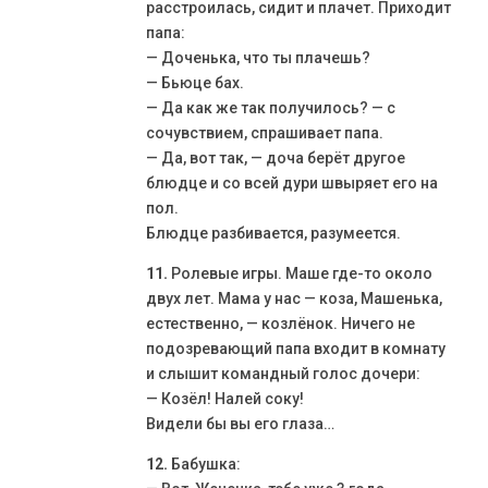
расстроилась, сидит и плачет. Приходит
папа:
— Доченька, что ты плачешь?
— Бьюце бах.
— Да как же так получилось? — с
сочувствием, спрашивает папа.
— Да, вот так, — доча берёт другое
блюдце и со всей дури швыряет его на
пол.
Блюдце разбивается, разумеется.
11.
Ролевые игры. Маше где-то около
двух лет. Мама у нас — коза, Машенька,
естественно, — козлёнок. Ничего не
подозревающий папа входит в комнату
и слышит командный голос дочери:
— Козёл! Налей соку!
Видели бы вы его глаза…
12.
Бабушка: