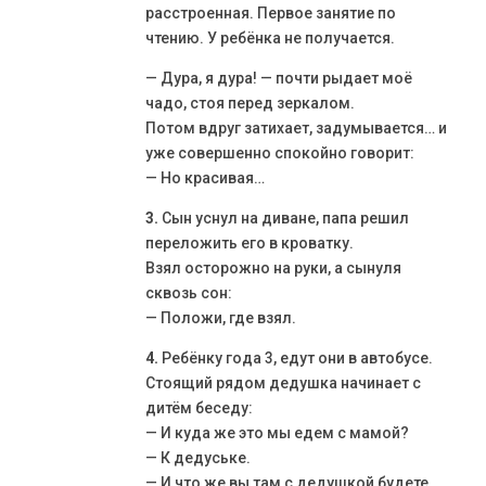
расстроенная. Первое занятие по
чтению. У ребёнка не получается.
— Дура, я дура! — почти рыдает моё
чадо, стоя перед зеркалом.
Потом вдруг затихает, задумывается… и
уже совершенно спокойно говорит:
— Но красивая…
3.
Сын уснул на диване, папа решил
переложить его в кроватку.
Взял осторожно на руки, а сынуля
сквозь сон:
— Положи, где взял.
4.
Ребёнку года 3, едут они в автобусе.
Стоящий рядом дедушка начинает с
дитём беседу:
— И куда же это мы едем с мамой?
— К дедуське.
— И что же вы там с дедушкой будете