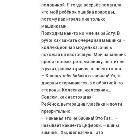
половиной. Я тогда всерьёз полагала,
что мой ребёнок ошибка природы,
потому как играла она только
машинками.
Приходим как-то ко мне на работу. В
ручонках зажата очередная машинка —
коллекционная моделька, очень
похожая на настоящую. Мой начальник
просит посмотреть машинку, вертит её
в руках, рассматривая со всех сторон.
— Какая у тебя бибика отличная! Ух, ты
дверцы открываются, а с обратной-то
стороны. Колёсики, железячки…
Совсем, как настоящая!
Ребёнок, вытаращив глазёнки и почти
презрительно:
— Никакая это не бибика! Это Газ… —
называет какие-то циферки, — шины
зимние… Хы, железячка… это