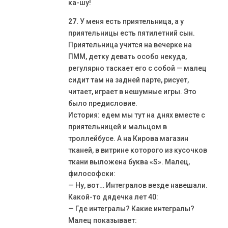
ка-шу!
27.
У меня есть приятельница, а у
приятельницы есть пятилетний сын.
Приятельница учится на вечерке на
ПММ, детку девать особо некуда,
регулярно таскает его с собой — малец
сидит там на задней парте, рисует,
читает, играет в нешумные игры. Это
было предисловие.
История: едем мы тут на днях вместе с
приятельницей и мальцом в
троллейбусе. А на Кирова магазин
тканей, в витрине которого из кусочков
ткани выложена буква «S». Малец,
философски:
— Ну, вот… Интегралов везде навешали.
Какой-то дядечка лет 40:
— Где интегралы? Какие интегралы?
Малец показывает: