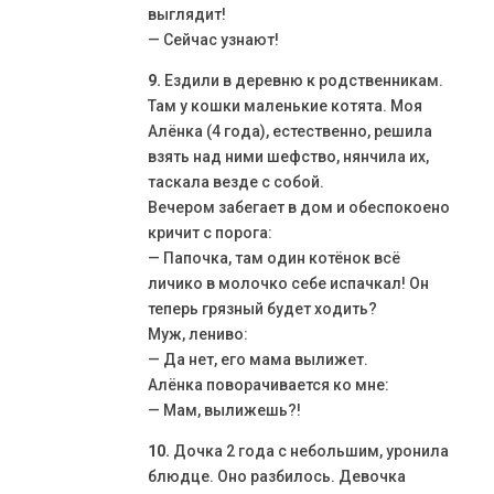
выглядит!
— Сейчас узнают!
9.
Ездили в деревню к родственникам.
Там у кошки маленькие котята. Моя
Алёнка (4 года), естественно, решила
взять над ними шефство, нянчила их,
таскала везде с собой.
Вечером забегает в дом и обеспокоено
кричит с порога:
— Папочка, там один котёнок всё
личико в молочко себе испачкал! Он
теперь грязный будет ходить?
Муж, лениво:
— Да нет, его мама вылижет.
Алёнка поворачивается ко мне:
— Мам, вылижешь?!
10.
Дочка 2 года с небольшим, уронила
блюдце. Оно разбилось. Девочка