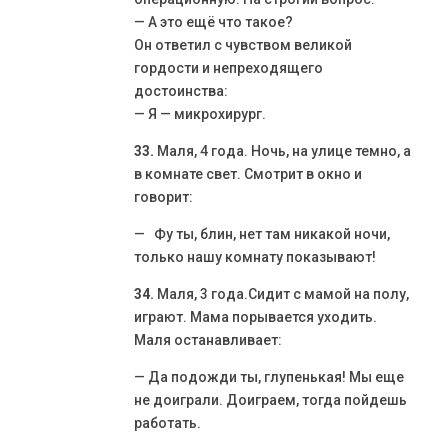
— А это ещё что такое?
Он ответил с чувством великой
гордости и непреходящего
достоинства:
— Я — микрохирург.
33.
Маля, 4 года. Ночь, на улице темно, а
в комнате свет. Смотрит в окно и
говорит:
— Фу ты, блин, нет там никакой ночи,
только нашу комнату показывают!
34.
Маля, 3 года.Сидит с мамой на полу,
играют. Мама порывается уходить.
Маля останавливает:
— Да подожди ты, глупенькая! Мы еще
не доиграли. Доиграем, тогда пойдешь
работать.