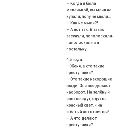
— Когда я была
маленькой, вы меня не
купали, попу не мыли…
— Как не мыли?!
— А вот так. В тазик
засунули, пополоскали-
пополоскали и в
постельку.
4,5 года:
— Женя, а кто такие
преступники?
— Это такие нехорошие
люди. Они всё делают
наоборот. На зелёный
свет не едут, едут на
красный свет, и на
жёлтый не готовятся!
— А что делают
преступники?