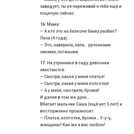
завидует, ты не переживай я тебя ещё и
поцелую сейчас.
16.
Мама:
— А кто это на балконе банку разбил?
Лиза (4 года):
— Это, наверное, папа… ручонками
своими, погаными.
17.
На утреннике в саду девчонки
хвастаются:
— Смотри, какое у меня платье!
— Смотри, какие у меня колготки!
— А у меня, смотрите, бусики!
И далее в том же духе…
Вбегает мальчик Саша (ещё нет 5 лет) и
восторженно произносит:
— Платья, колготки, бусики… У-у-у,
женщины! Как же я вас люблю!