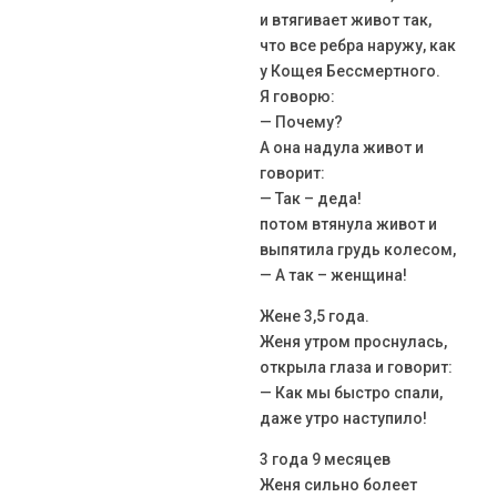
и втягивает живот так,
что все ребра наружу, как
у Кощея Бессмертного.
Я говорю:
— Почему?
А она надула живот и
говорит:
— Так – деда!
потом втянула живот и
выпятила грудь колесом,
— А так – женщина!
Жене 3,5 года.
Женя утром проснулась,
открыла глаза и говорит:
— Как мы быстро спали,
даже утро наступило!
3 года 9 месяцев
Женя сильно болеет