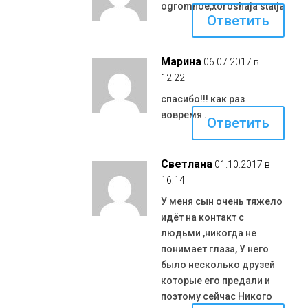
ogromnoe,xoroshaja statja
Ответить
Марина
06.07.2017 в
12:22
спасибо!!! как раз
вовремя .
Ответить
Светлана
01.10.2017 в
16:14
У меня сын очень тяжело
идёт на контакт с
людьми ,никогда не
понимает глаза, У него
было несколько друзей
которые его предали и
поэтому сейчас Никого