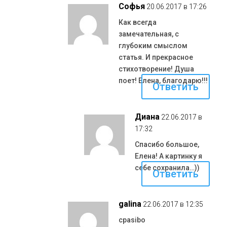
Софья
20.06.2017 в 17:26
Как всегда
замечательная, с
глубоким смыслом
статья. И прекрасное
стихотворение! Душа
поет! Елена, благодарю!!!
Ответить
Диана
22.06.2017 в
17:32
Спасибо большое,
Елена! А картинку я
себе сохранила…))
Ответить
galina
22.06.2017 в 12:35
cpasibo