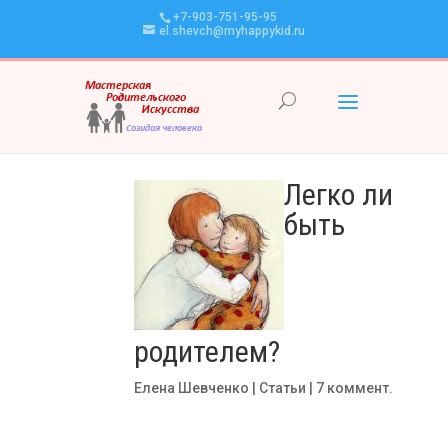
+7-903-751-95-95
el.shevch@myhappykid.ru
Легко ли
быть
родителем?
Елена Шевченко
|
Статьи
|
7 коммент.