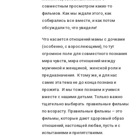
совместным просмотром каких-то
фильмов. Как мы ждали этого, как
собирались все вместе, и как потом
обсуждали то, что увидели!
Что касается отношений мамы с дочками
(особенно, с взрослеющими), то тут
огромное поле для совместного познания
мира чувств, мира отношений между
мужчиной и женщиной, женской роли и
предназначения. К тому же, и для нас
самих эта тема не до конца познана и
прожита. И мы тоже познаем и учимся
вместе с нашими детьми. Только важно
тщательно выбирать правильные фильмы
по возрасту. Правильные фильмы – это
фильмы, которые дают здоровый образ
отношений, настоящей любви, пусть и с
испытаниями и препятствиями.