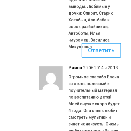
выводы. Любимые у
дочки: Спирит, Старик
Хотабыч, Али-баба и
сорок разбойников,
Автоботы, Илья
-муромец, Василиса
Микулишна.
Ответить
Раиса
20.06.2014 в 20:13
Огромное спасибо Елена
за столь полезный и
поучительный материал
по воспитанию детей.
Моей внучке скоро будет
4 года. Она очень любит
смотреть мультики и
знает их наизусть. Очемь
любит смотреть «Лунтик