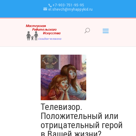
+7-903-751-95-95
el.shevch@myhappykid.ru
Телевизор.
Положительный или
отрицательный герой
в Вашей жизни?