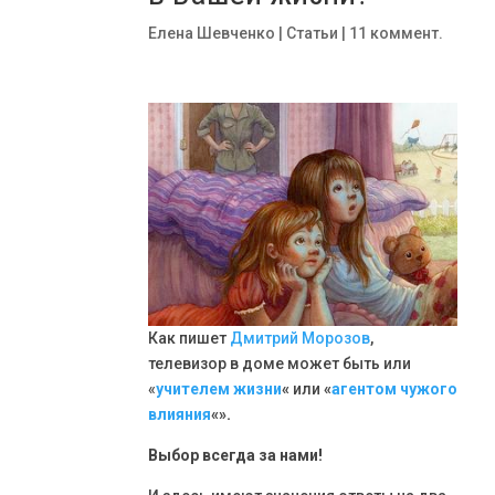
Елена Шевченко
|
Статьи
|
11 коммент.
Как пишет
Дмитрий Морозов
,
телевизор в доме может быть или
«
учителем жизни
«
или
«
агентом чужого
влияния
«».
Выбор всегда за нами!