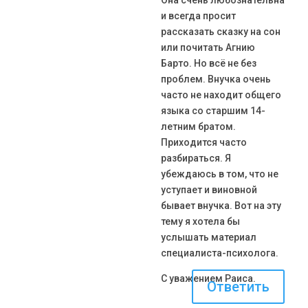
Она счень любознательна
и всегда просит
рассказать сказку на сон
или почитать Агнию
Барто. Но всё не без
проблем. Внучка очень
часто не находит общего
языка со старшим 14-
летним братом.
Приходится часто
разбираться. Я
убеждаюсь в том, что не
уступает и виновной
бывает внучка. Вот на эту
тему я хотела бы
услышать материал
специалиста-психолога.
С уважением Раиса.
Ответить