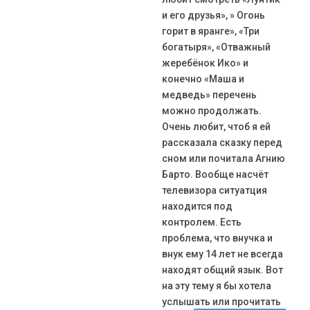
и его друзья», » Огонь
горит в яранге», «Три
богатыря», «Отважный
жеребёнок Ико» и
конечно «Маша и
медведь» перечень
можно продолжать.
Очень любит, чтоб я ей
рассказала сказку перед
сном или почитала Агнию
Барто. Вообще насчёт
телевизора ситуатция
находится под
контролем. Есть
проблема, что внучка и
внук ему 14 лет не всегда
находят общий язык. Вот
на эту тему я бы хотела
услышать или прочитать