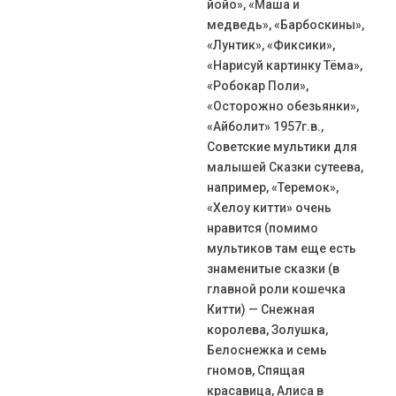
йойо», «Маша и
медведь», «Барбоскины»,
«Лунтик», «Фиксики»,
«Нарисуй картинку Тёма»,
«Робокар Поли»,
«Осторожно обезьянки»,
«Айболит» 1957г.в.,
Советские мультики для
малышей Сказки сутеева,
например, «Теремок»,
«Хелоу китти» очень
нравится (помимо
мультиков там еще есть
знаменитые сказки (в
главной роли кошечка
Китти) — Снежная
королева, Золушка,
Белоснежка и семь
гномов, Спящая
красавица, Алиса в