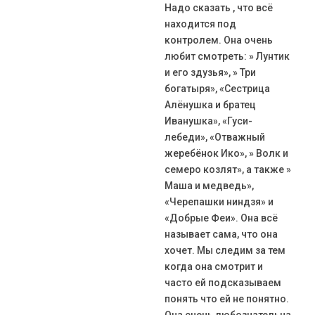
Надо сказать , что всё
находится под
контролем. Она очень
любит смотреть: » Лунтик
и его здузья», » Три
богатыря», «Сестрица
Алёнушка и братец
Иванушка», «Гуси-
лебеди», «Отважный
жеребёнок Ико», » Волк и
семеро козлят», а также »
Маша и медведь»,
«Черепашки ниндзя» и
«Добрые Феи». Она всё
называет сама, что она
хочет. Мы следим за тем
когда она смотрит и
часто ей подсказываем
понять что ей не понятно.