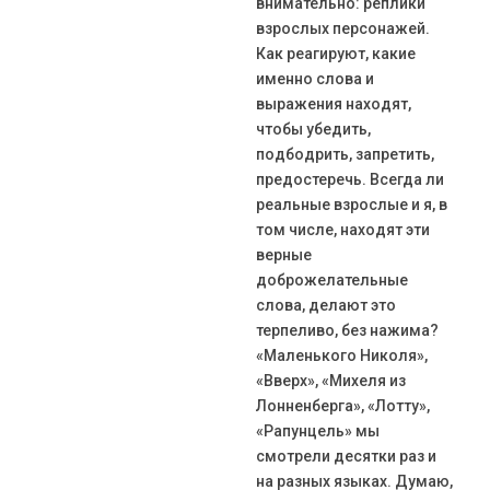
внимательно: реплики
взрослых персонажей.
Как реагируют, какие
именно слова и
выражения находят,
чтобы убедить,
подбодрить, запретить,
предостеречь. Всегда ли
реальные взрослые и я, в
том числе, находят эти
верные
доброжелательные
слова, делают это
терпеливо, без нажима?
«Маленького Николя»,
«Вверх», «Михеля из
Лонненберга», «Лотту»,
«Рапунцель» мы
смотрели десятки раз и
на разных языках. Думаю,