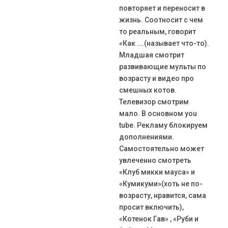
повторяет и переносит в
жизнь. Соотносит с чем
то реальным, говорит
«Как ….(называет что-то).
Младшая смотрит
развивающие мульты по
возрасту и видео про
смешных котов.
Телевизор смотрим
мало. В основном you
tube. Рекламу блокируем
дополнениями.
Самостоятельно может
увлеченно смотреть
«Клуб микки мауса» и
«Кумикуми»(хоть не по-
возрасту, нравится, сама
просит включить),
«Котенок Гав» , «Руби и