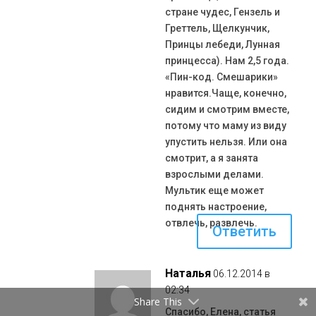
стране чудес, Гензель и
Греттель, Щелкунчик,
Принцы лебеди, Лунная
принцесса). Нам 2,5 года.
«Пин-код. Смешарики»
нравится.Чаще, конечно,
сидим и смотрим вместе,
потому что маму из виду
упустить нельзя. Или она
смотрит, а я занята
взрослыми делами.
Мультик еще может
поднять настроение,
отвлечь, развлечь.
Ответить
Наталья
06.12.2014 в
02:34
Share This
Спасибо, Елена, статья